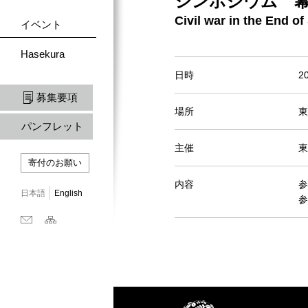
シンポジウム 幕
Civil war in the End 
イベント
Hasekura
日時
2
募集要項
場所
東
パンフレット
主催
東
寄付のお願い
内容
参
日本語
English
参