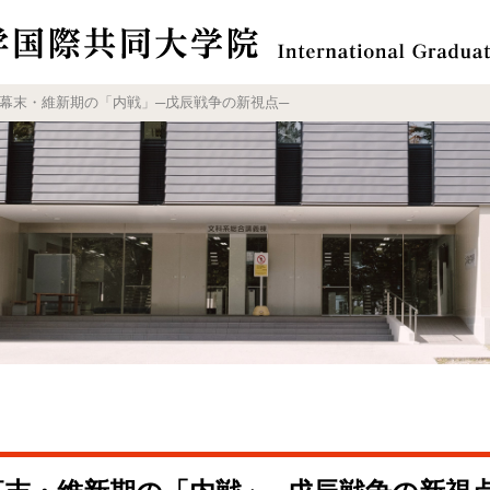
幕末・維新期の「内戦」─戊辰戦争の新視点─