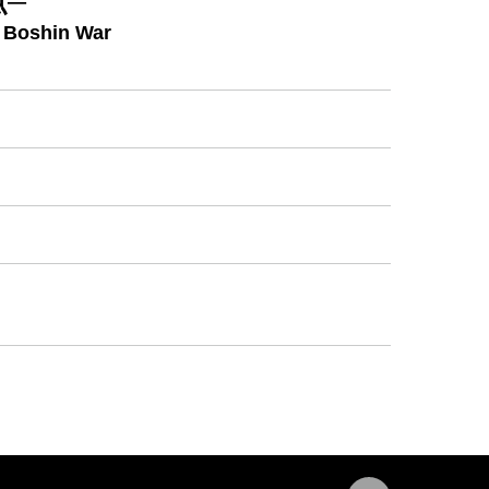
点─
e Boshin War