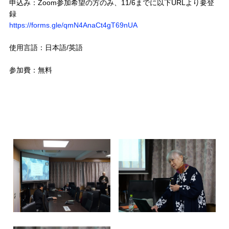
申込み：Zoom参加希望の方のみ、11/6までに以下URLより要登
録
https://forms.gle/qmN4AnaCt4gT69nUA
使用言語：日本語/英語
参加費：無料