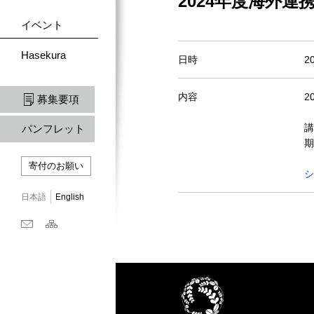
2024年度海外連携
イベント
Hasekura
日時
2
内容
2
募集要項
講
パンフレット
期
寄付のお願い
シ
日本語
English