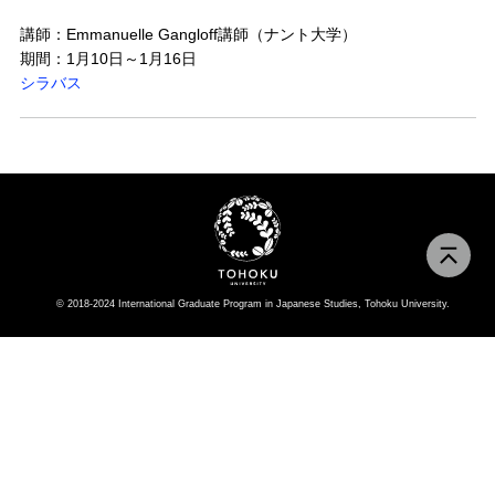
講師：Emmanuelle Gangloff講師（ナント大学）
期間：1月10日～1月16日
シラバス
© 2018-2024 International Graduate Program in Japanese Studies, Tohoku University.