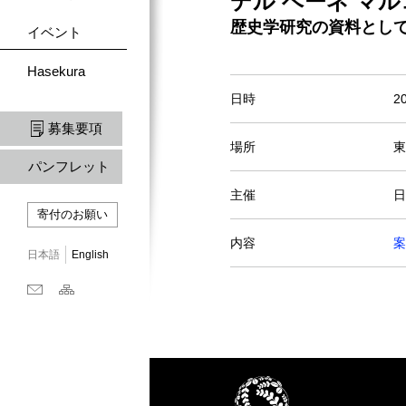
デル ベーネ マ
歴史学研究の資料とし
イベント
Hasekura
日時
20
募集要項
場所
東
パンフレット
主催
日
寄付のお願い
内容
案
日本語
English