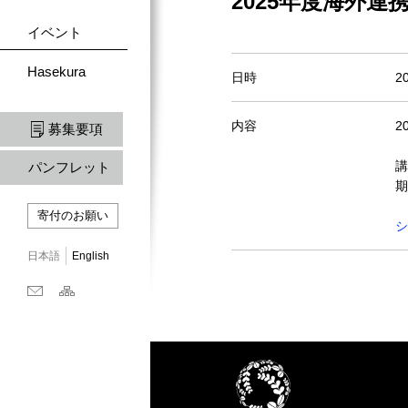
2025年度海外連携
イベント
Hasekura
日時
2
内容
2
募集要項
講
パンフレット
期
寄付のお願い
シ
日本語
English