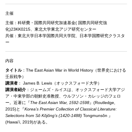
主催
主催：科研費・国際共同研究加速基金( 国際共同研究強
化)23KK0215、東北大学東北アジア研究センター
共催：東北大学日本学国際共同大学院、日本学国際研究クラスタ
ー
内容
タイトル
：The East Asian War in World History（世界史における
壬辰戦争）
講演者
： James B. Lewis（オックスフォード大学）
講演者紹介
：ジェームズ・ルイスは、オックスフォード大学アジ
ア・中東学部の朝鮮史准教授、ウルフソン・カレッジのフェロ
ー。近著に『
The East Asian War, 1592-1598
』(Routledge,
2015)と『
Korea’s Premier Collection of Classical Literature:
Selections from Sŏ Kŏjŏng’s (1420-1488)
Tongmunsŏn 』
(Hawai’i, 2019)がある。