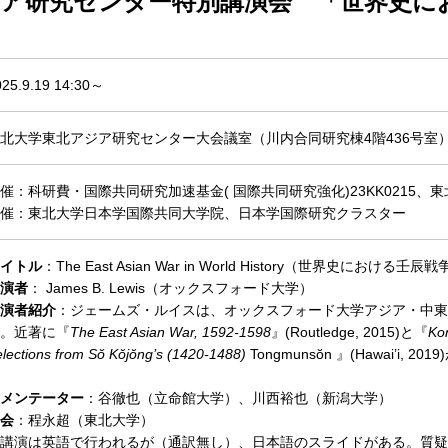
ジア研究センター特別講演会 「世界史に
025.9.19 14:30～
北大学東北アジア研究センター大会議室（川内合同研究棟4階436号室
催：科研費・国際共同研究加速基金( 国際共同研究強化)23KK0215
催：東北大学日本学国際共同大学院、日本学国際研究クラスター
イトル
：The East Asian War in World History（世界史における壬辰
演者
： James B. Lewis（オックスフォード大学）
演者紹介
：ジェームズ・ルイスは、オックスフォード大学アジア・中東
。近著に『
The East Asian War, 1592-1598
』(Routledge, 2015)と『
Kor
lections from Sŏ Kŏjŏng’s (1420-1488)
Tongmunsŏn 』(Hawai’i, 20
メンテーター
：谷徹也（立命館大学）、川西裕也（新潟大学）
会
：程永超（東北大学）
講演は英語で行われるが（通訳無し）、日本語のスライドがある。質疑