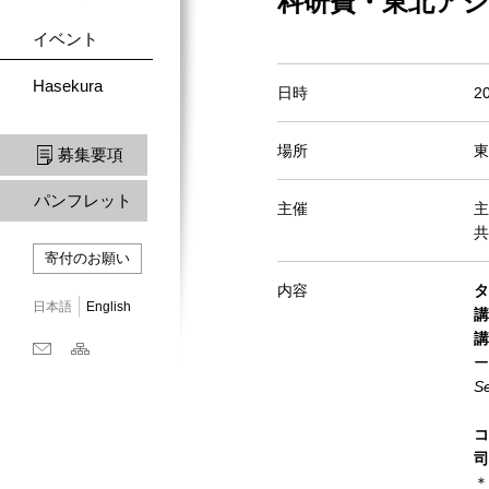
科研費・東北ア
イベント
Hasekura
日時
2
場所
東
募集要項
パンフレット
主催
主
共
寄付のお願い
内容
タ
日本語
English
講
講
ー
Se
コ
司
＊