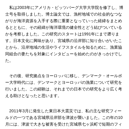
私は2003年にアメリカ・ピッツバーグ大学大学院を修了し、博
士号を取得しました。博士論文では、漁村地域での社会的なつな
がりが海洋資源を入手する際に重要となっていった経緯をまとめ
るとともに、その経緯が海洋環境の健全性とどう結びついている
かを考察しました。この研究のスタートは1991年にまで遡りま
す。日本文化に興味があり、宮城県の沿岸部に知り合いがいたこ
とから、沿岸地域の生活やライフスタイルを知るために、漁業協
同組合の妻たちを対象にインタビューを始めたのがきっかけでし
た。
その後、研究拠点をヨーロッパに移し、デンマーク・オールボ
ー大学時代には、デンマークとヨーロッパの漁業について研究を
行いました。この経験は、それまでの日本での研究をより広く考
える助けとなったと思います。
2011年3月に発生した東日本大震災では、私の主な研究フィー
ルドの一つである宮城県沿岸部を津波が襲いました。この年の10
月には、津波で大きな被害を受けた宮城県七ヶ浜町で短期のフィ