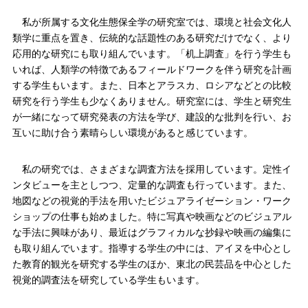
私が所属する文化生態保全学の研究室では、環境と社会文化人
類学に重点を置き、伝統的な話題性のある研究だけでなく、より
応用的な研究にも取り組んでいます。「机上調査」を行う学生も
いれば、人類学の特徴であるフィールドワークを伴う研究を計画
する学生もいます。また、日本とアラスカ、ロシアなどとの比較
研究を行う学生も少なくありません。研究室には、学生と研究生
が一緒になって研究発表の方法を学び、建設的な批判を行い、お
互いに助け合う素晴らしい環境があると感じています。
私の研究では、さまざまな調査方法を採用しています。定性イ
ンタビューを主としつつ、定量的な調査も行っています。また、
地図などの視覚的手法を用いたビジュアライゼーション・ワーク
ショップの仕事も始めました。特に写真や映画などのビジュアル
な手法に興味があり、最近はグラフィカルな抄録や映画の編集に
も取り組んでいます。指導する学生の中には、アイヌを中心とし
た教育的観光を研究する学生のほか、東北の民芸品を中心とした
視覚的調査法を研究している学生もいます。