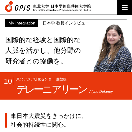
My Integration
日本学 教員インタビュー
国際的な経験と国際的な
人脈を活かし、
他分野の
研究者との協働を。
10
東北アジア研究センター 准教授
デレーニ アリーン
Alyne Delaney
東日本大震災をきっかけに、
社会的持続性に関心。