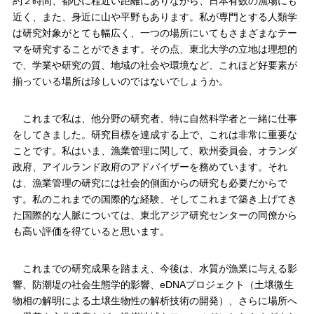
約２時間、都心に程近い距離にありながら、日本有数の漁場にも
近く、また、身近に山や平野もあります。私が専門とする人類学
は研究対象がとても幅広く、一つの場所にいてもさまざまなテー
マを研究することができます。その点、東北大学の立地は理想的
で、学業や研究の質、地域の社会や環境など、これほど好要素が
揃っている場所は珍しいのではないでしょうか。
これまで私は、他分野の研究者、特に自然科学者と一緒に仕事
をしてきました。研究目標を達成する上で、これは非常に重要な
ことです。私はいま、漁業管理に関して、欧州委員会、オランダ
政府、アイルランド政府のアドバイザーを務めています。それ
は、漁業管理の研究には社会的側面からの研究も必要だからで
す。私のこれまでの国際的な経験、そしてこれまで築き上げてき
た国際的な人脈については、東北アジア研究センターの同僚から
も高い評価を得ていると思います。
これまでの研究成果を踏まえ、今後は、水質が漁業に与える影
響、防潮堤の社会生態学的影響、eDNAプロジェクト（土壌微生
物相の解明による土壌生物性の解析技術の開発）、さらに場所へ