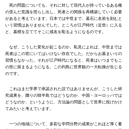
死の問題についても、それに対して現代人が持っているある種
の歪んだ意識を照らし出し、死者との関係を再構築していく必要
があると考えています。日本では中世まで、墓石に名前を刻むと
いう習慣はありませんでした。ところが江戸時代（近世）に入る
と、墓標を立ててそこに戒名を彫るようになるのです。
なぜ、こうした変化が起こるのか。私見によれば、中世までは
死者はこの世にいてはいけない存在でした。だからお墓まいりの
習慣もなかった。それが江戸時代になると、死者はいつまでもこ
の世に留まるようになる。この列島に世界観の一大転換が生じる
のです。
これはまだ学界で承認された説ではありませんが、こうした研
究成果を、隣りの韓半島ではどうなのか、中国・ヨーロッパでは
どうなのか、というように、方法論の問題として世界に投げかけ
てみたいと考えています。
一つの地域について、多彩な学問分野の成果がこれほど厚く蓄