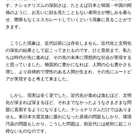
す。ナショナリズムの深刻さは、たとえば日本と韓国・中国の関
係のように、お互いに顔を見たこともない者同士が憎しみを募ら
せ、際限もなくエスカレートしていくという現象に見ることがで
きます。
こうした現象は、近代以前には存在しません。近代化と文明化
の深化の結果として起こってきたものです。ひと昔前まで、私た
ちは時代が先に進めば、その先の未来に理想的な社会が実現する
と思っていました。物質的に豊かになれば、人間の心も豊かさも
増し、より自律的で理性のある人間が生まれ、その先にユートピ
アが実現すると考えて来ました。
しかし、現実は全く逆でした。近代化が進めば進むほど、文明
化が深まれば深まるほど、それまでなかったようなさまざまな問
題に直面するようになりました。ナショナリズムだけではありま
せん。東日本大震災後に露わになった原発の問題もしかり、環境
汚染の問題もしかり。こうした問題は、前近代には絶対に起こり
得ないものなのです。