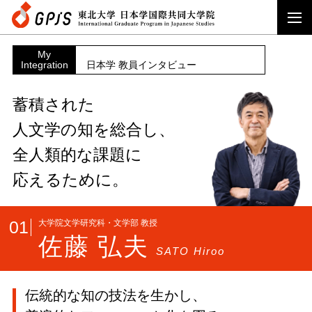
My
Integration
日本学 教員インタビュー
蓄積された
人文学の知を総合し、
全人類的な課題に
応えるために。
01
大学院文学研究科・文学部 教授
佐藤 弘夫
SATO Hiroo
伝統的な知の技法を生かし、