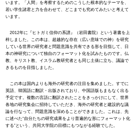
います。「人間」を考察するためのこうした根本的なテーマを、
若い学生諸君と力を合わせて、どこまでも究めてみたいと考えて
います。
2012年に『ヒトガミ信仰の系譜』（岩田書院）という著書を上
梓しました。この本は、超越的な存在（広い意味での神）を研究
している世界の研究者と問題意識を共有できる形を目指して、日
本の神研究について独自のフォーマット化を試みたものです。仏
教、キリスト教、イスラム教研究者とも同じ土俵に立ち、議論で
きるものを目指しました。
この本は国内よりも海外の研究者の注目を集めました。すでに
英語、韓国語に翻訳・出版されており、中国語版もまもなく出る
予定です。複数の言語に翻訳されたことをきっかけにして、世界
各地の研究集会に招待していただき、海外の研究者と建設的な議
論を行なって、問題意識を深めることができました。これは、先
に述べた“自分たちの研究成果をより普遍的な形にフォーマット化
する”という、共同大学院の目標にもつながる経験でした。