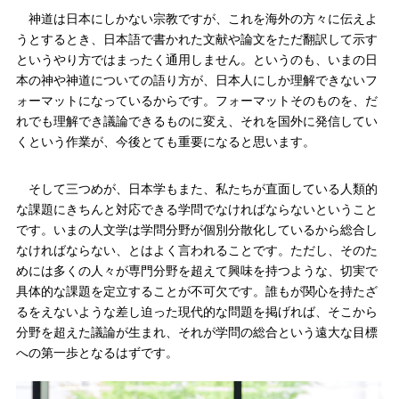
神道は日本にしかない宗教ですが、これを海外の方々に伝えよ
うとするとき、日本語で書かれた文献や論文をただ翻訳して示す
というやり方ではまったく通用しません。というのも、いまの日
本の神や神道についての語り方が、日本人にしか理解できないフ
ォーマットになっているからです。フォーマットそのものを、だ
れでも理解でき議論できるものに変え、それを国外に発信してい
くという作業が、今後とても重要になると思います。
そして三つめが、日本学もまた、私たちが直面している人類的
な課題にきちんと対応できる学問でなければならないということ
です。いまの人文学は学問分野が個別分散化しているから総合し
なければならない、とはよく言われることです。ただし、そのた
めには多くの人々が専門分野を超えて興味を持つような、切実で
具体的な課題を定立することが不可欠です。誰もが関心を持たざ
るをえないような差し迫った現代的な問題を掲げれば、そこから
分野を超えた議論が生まれ、それが学問の総合という遠大な目標
への第一歩となるはずです。