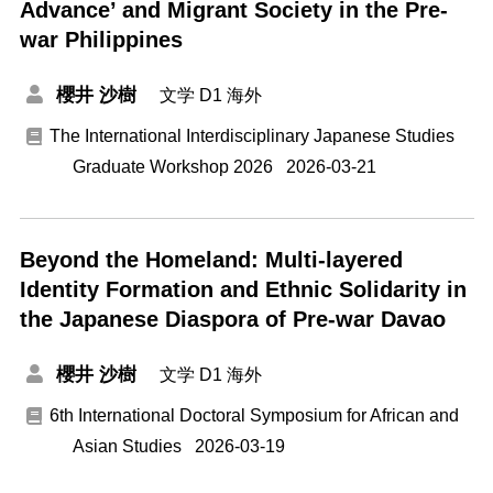
Advance’ and Migrant Society in the Pre-
war Philippines
櫻井 沙樹
文学
D1
海外
The International Interdisciplinary Japanese Studies
Graduate Workshop 2026
2026-03-21
Beyond the Homeland: Multi-layered
Identity Formation and Ethnic Solidarity in
the Japanese Diaspora of Pre-war Davao
櫻井 沙樹
文学
D1
海外
6th International Doctoral Symposium for African and
Asian Studies
2026-03-19