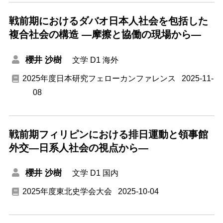
戦前期におけるダバオ日本人社会を包括した
複合社会の構造 ―摩擦と協働の現場から―
櫻井 沙樹
文学
D1
海外
2025年度日本研究フェローカンファレンス
2025-11-
08
戦前期フィリピンにおける排日運動と領事館
外交―日系人社会の視点から―
櫻井 沙樹
文学
D1
国内
2025年度東北史学会大会
2025-10-04