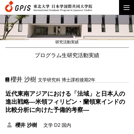
研究活動実績
プログラム生研究活動実績
櫻井 沙樹
文学研究科 博士課程後期2年
近代東南アジアにおける「法域」と日本人の
進出戦略―米領フィリピン・蘭領東インドの
比較分析に向けた予備的考察―
櫻井 沙樹
文学
D2
国内