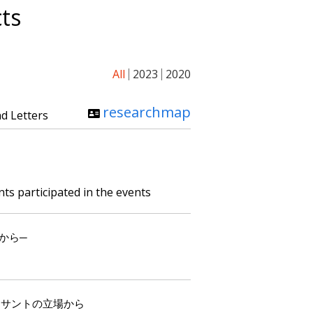
ts
All
2023
2020
researchmap
nd Letters
s participated in the events
から─
ッサントの立場から