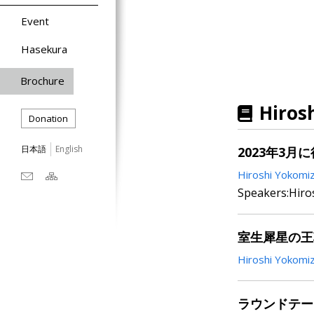
Event
Hasekura
Brochure
Hiros
Donation
日本語
English
2023年3
Hiroshi Yokomi
Speakers:Hiros
室生犀星の王
Hiroshi Yokomi
ラウンドテー