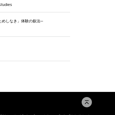
Studies
ためしなき」体験の叙法─